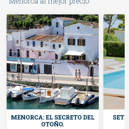
Menorca al mejor precio
MENORCA: EL SECRETO DEL
SETH
OTOÑO.