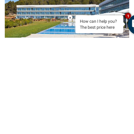
1
×
How can I help you?
The best price here
RESERVAR
SANTO TOMAS, MENORCA
VER MÁS