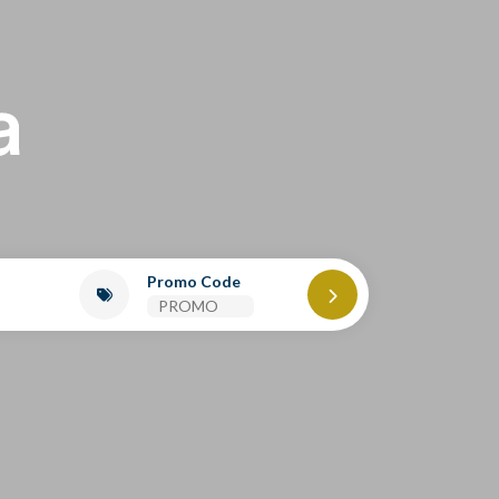
Promo Code
2
0