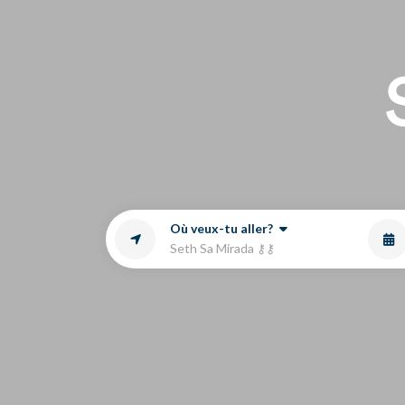
Ao
Où veux-tu aller?
Seth Sa Mirada ⚷⚷
LU
0
1
1