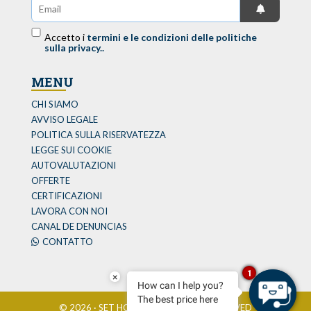
Accetto i
termini e le condizioni delle politiche
sulla privacy..
MENU
CHI SIAMO
AVVISO LEGALE
POLITICA SULLA RISERVATEZZA
LEGGE SUI COOKIE
AUTOVALUTAZIONI
OFFERTE
CERTIFICAZIONI
LAVORA CON NOI
CANAL DE DENUNCIAS
CONTATTO
1
×
How can I help you?
The best price here
© 2026 · SET HOTELS · ALL RIGHTS RESERVED