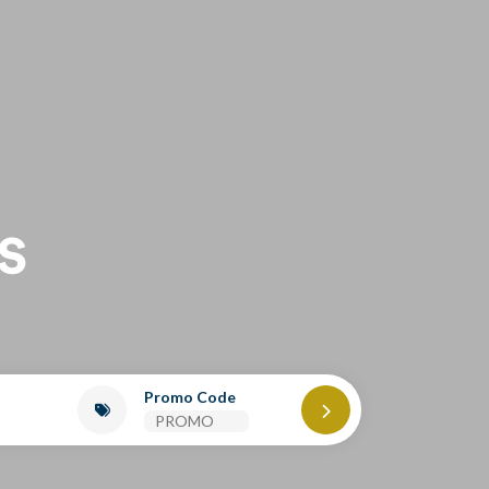
Promo Code
2
0