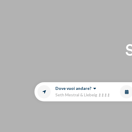
Ag
Dove vuoi andare?
Seth Mestral & Llebeig ⚷⚷⚷⚷
LU
0
1