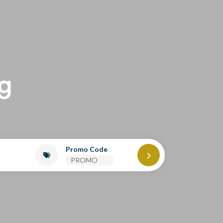
Promo Code
2
0